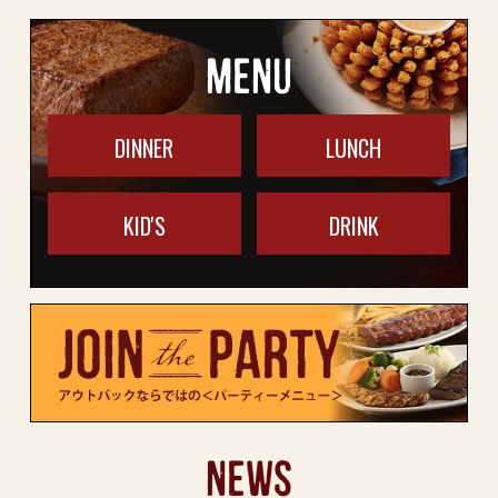
MENU
DINNER
LUNCH
KID'S
DRINK
NEWS