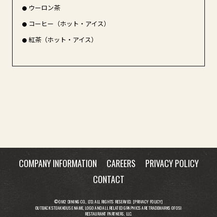
ウーロン茶
コーヒー（ホット・アイス）
紅茶（ホット・アイス）
COMPANY INFORMATION
CAREERS
PRIVACY POLICY
CONTACT
© OM2 DINING CO., LTD. ALL RIGHTS RESERVED. [
PRIVACY POLICY
]
OUTBACK STEAKHOUSE NAME, LOGO AND ALL RELATED GRAPHICS ARE TRADEMARKS OF OSI
RESTAURANT PARTNERS, LLC.