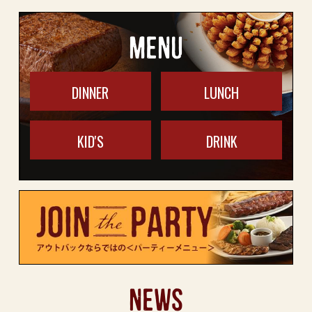
MENU
DINNER
LUNCH
KID'S
DRINK
NEWS