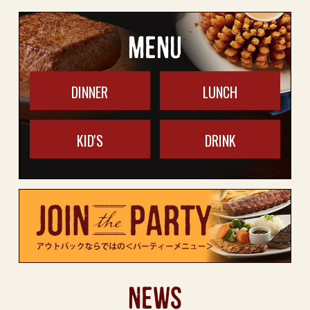
MENU
DINNER
LUNCH
KID'S
DRINK
NEWS