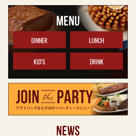
MENU
DINNER
LUNCH
KID'S
DRINK
NEWS