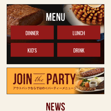
MENU
DINNER
LUNCH
KID'S
DRINK
NEWS