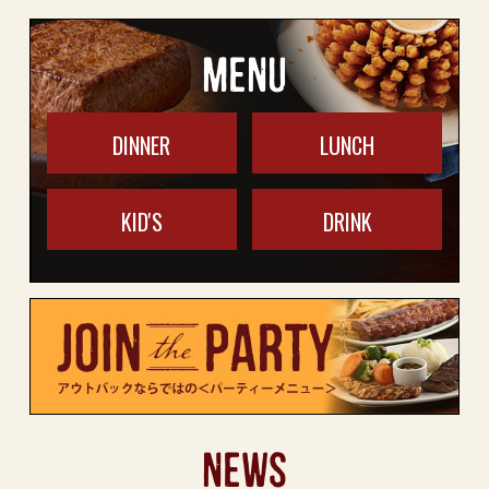
MENU
DINNER
LUNCH
KID'S
DRINK
NEWS