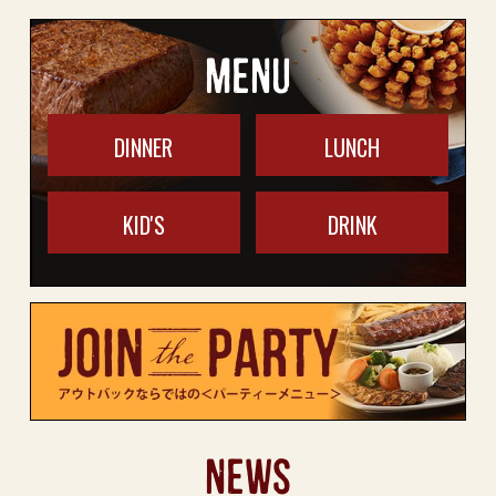
MENU
DINNER
LUNCH
KID'S
DRINK
NEWS