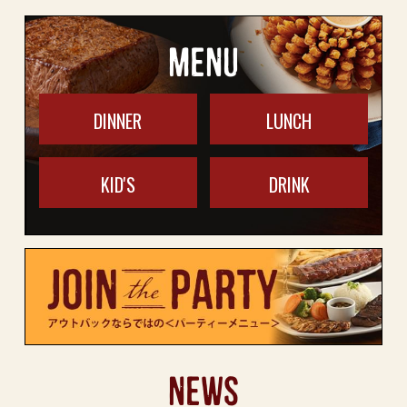
MENU
DINNER
LUNCH
KID'S
DRINK
NEWS