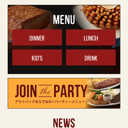
MENU
DINNER
LUNCH
KID'S
DRINK
NEWS