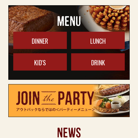
MENU
DINNER
LUNCH
KID'S
DRINK
NEWS