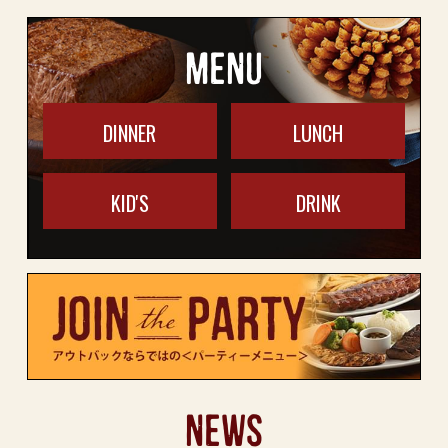
MENU
DINNER
LUNCH
KID'S
DRINK
NEWS