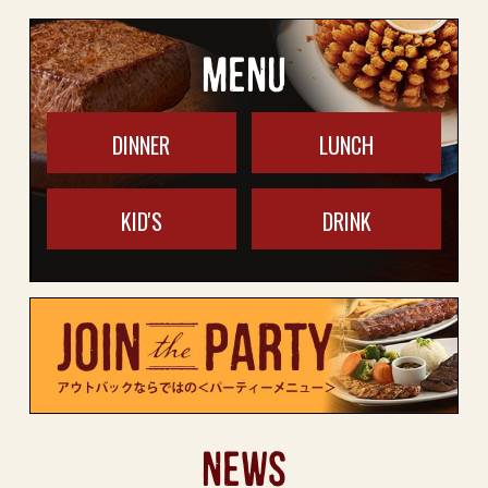
MENU
DINNER
LUNCH
KID'S
DRINK
NEWS