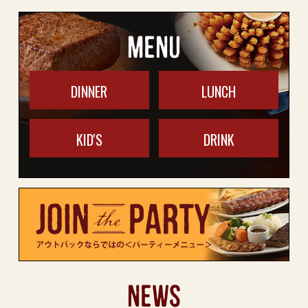
MENU
DINNER
LUNCH
KID'S
DRINK
NEWS