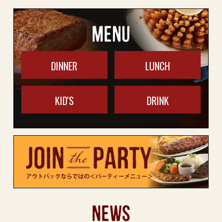
MENU
DINNER
LUNCH
KID'S
DRINK
NEWS