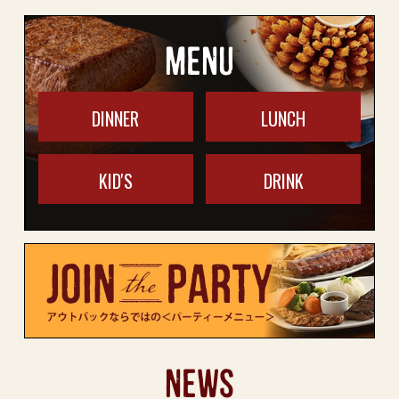
MENU
DINNER
LUNCH
KID'S
DRINK
NEWS