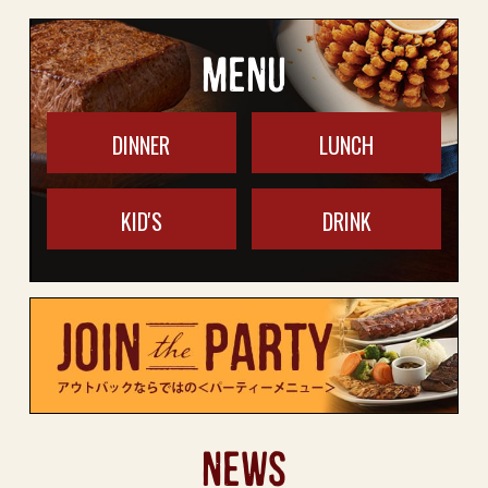
MENU
DINNER
LUNCH
KID'S
DRINK
NEWS