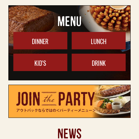
MENU
DINNER
LUNCH
KID'S
DRINK
NEWS