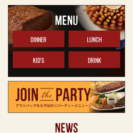
MENU
DINNER
LUNCH
KID'S
DRINK
NEWS