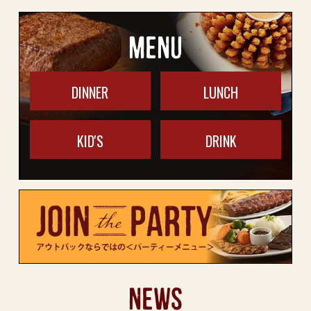
MENU
DINNER
LUNCH
KID'S
DRINK
NEWS