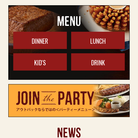
MENU
DINNER
LUNCH
KID'S
DRINK
NEWS