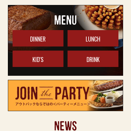
MENU
DINNER
LUNCH
KID'S
DRINK
NEWS