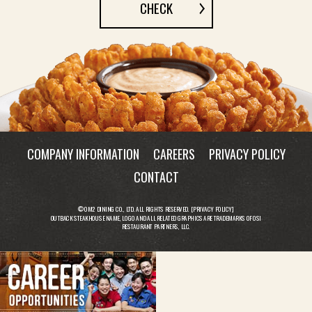
CHECK
COMPANY INFORMATION
CAREERS
PRIVACY POLICY
CONTACT
© OM2 DINING CO., LTD. ALL RIGHTS RESERVED. [
PRIVACY POLICY
]
OUTBACK STEAKHOUSE NAME, LOGO AND ALL RELATED GRAPHICS ARE TRADEMARKS OF OSI
RESTAURANT PARTNERS, LLC.