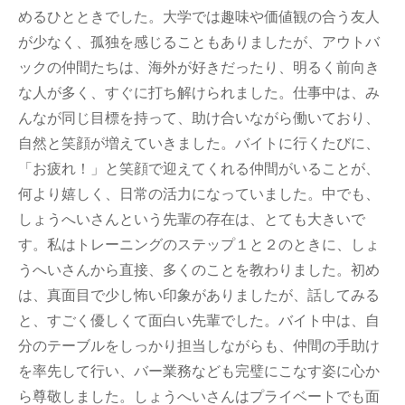
めるひとときでした。大学では趣味や価値観の合う友人
が少なく、孤独を感じることもありましたが、アウトバ
ックの仲間たちは、海外が好きだったり、明るく前向き
な人が多く、すぐに打ち解けられました。仕事中は、み
んなが同じ目標を持って、助け合いながら働いており、
自然と笑顔が増えていきました。バイトに行くたびに、
「お疲れ！」と笑顔で迎えてくれる仲間がいることが、
何より嬉しく、日常の活力になっていました。中でも、
しょうへいさんという先輩の存在は、とても大きいで
す。私はトレーニングのステップ１と２のときに、しょ
うへいさんから直接、多くのことを教わりました。初め
は、真面目で少し怖い印象がありましたが、話してみる
と、すごく優しくて面白い先輩でした。バイト中は、自
分のテーブルをしっかり担当しながらも、仲間の手助け
を率先して行い、バー業務なども完璧にこなす姿に心か
ら尊敬しました。しょうへいさんはプライベートでも面