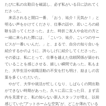
たびに私の出勤日を確認し、必ず私がいる日に訪れてく
ださった。
来店されると開口一番、「おう、祐介！元気か！」と
明るい声をかけてくださり、仕事の話や、若いころの経
験を語ってくださった。また、時折ご友人や会社の方と
一緒に来られた際には、「こいつ、祐介。こいつのサー
ビスが一番いいんだ。」と、まるで、自分の知り合いを
紹介するかのように、誇らしげに紹介してくださった。
その姿は、私にとって、仕事を越えた信頼関係が築かれ
ていることを感じさせる、嬉しい瞬間であった。私もま
た、大学生活や就職活動の不安を打ち明け、励ましの言
葉を多くいただいた。
やがて、大学や就活が忙しくなり、しばらくの間出勤
ができない時期があった。久々に店に立った日、まず店
内を見渡すと、私の知らない新人スタッフが増え、以前
感じていた“アットホームな空気"が、どこか薄れている