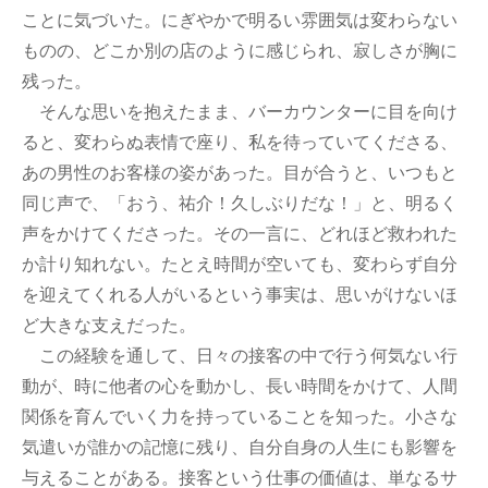
ことに気づいた。にぎやかで明るい雰囲気は変わらない
ものの、どこか別の店のように感じられ、寂しさが胸に
残った。
そんな思いを抱えたまま、バーカウンターに目を向け
ると、変わらぬ表情で座り、私を待っていてくださる、
あの男性のお客様の姿があった。目が合うと、いつもと
同じ声で、「おう、祐介！久しぶりだな！」と、明るく
声をかけてくださった。その一言に、どれほど救われた
か計り知れない。たとえ時間が空いても、変わらず自分
を迎えてくれる人がいるという事実は、思いがけないほ
ど大きな支えだった。
この経験を通して、日々の接客の中で行う何気ない行
動が、時に他者の心を動かし、長い時間をかけて、人間
関係を育んでいく力を持っていることを知った。小さな
気遣いが誰かの記憶に残り、自分自身の人生にも影響を
与えることがある。接客という仕事の価値は、単なるサ