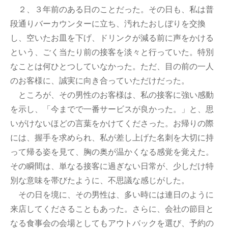
２、３年前のある日のことだった。その日も、私は普
段通りバーカウンターに立ち、汚れたおしぼりを交換
し、空いたお皿を下げ、ドリンクが減る前に声をかける
という、ごく当たり前の接客を淡々と行っていた。特別
なことは何ひとつしていなかった。ただ、目の前の一人
のお客様に、誠実に向き合っていただけだった。
ところが、その男性のお客様は、私の接客に強い感動
を示し、「今までで一番サービスが良かった。」と、思
いがけないほどの言葉をかけてくださった。お帰りの際
には、握手を求められ、私が差し上げた名刺を大切に持
って帰る姿を見て、胸の奥が温かくなる感覚を覚えた。
その瞬間は、単なる接客に過ぎない日常が、少しだけ特
別な意味を帯びたように、不思議な感じがした。
その日を境に、その男性は、多い時には連日のように
来店してくださることもあった。さらに、会社の節目と
なる食事会の会場としてもアウトバックを選び、予約の