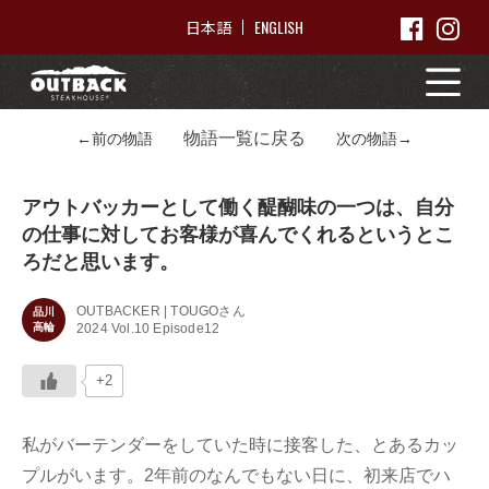
ENGLISH
日本語
物語一覧に戻る
←前の物語
次の物語→
アウトバッカーとして働く醍醐味の一つは、自分
の仕事に対してお客様が喜んでくれるというとこ
ろだと思います。
OUTBACKER | TOUGOさん
品川
高輪
2024 Vol.10 Episode12
+2
私がバーテンダーをしていた時に接客した、とあるカッ
プルがいます。2年前のなんでもない日に、初来店でハ