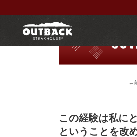
←
この経験は私に
ということを改