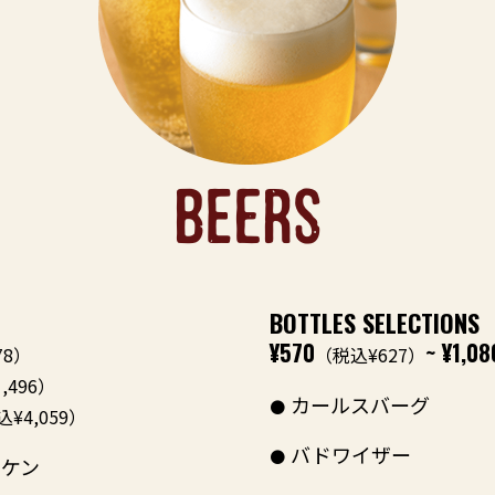
BEERS
BOTTLES SELECTIONS
¥570
~ ¥1,08
78）
（税込¥627）
,496）
カールスバーグ
¥4,059）
バドワイザー
ケン