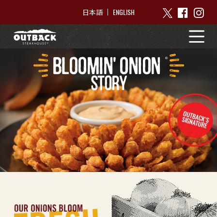
ENGLISH
日本語
BLOOMIN' ONION
STORY