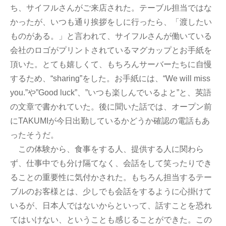
ち、サイフルさんがご来店された。テーブル担当ではな
かったが、いつも通り挨拶をしに行ったら、「渡したい
ものがある。」と言われて、サイフルさんが働いている
会社のロゴがプリントされているマグカップとお手紙を
頂いた。とても嬉しくて、もちろんサーバーたちに自慢
するため、“sharing”をした。お手紙には、“We will miss
you.”や”Good luck”、”いつも楽しんでいるよと”と、英語
の文章で書かれていた。後に聞いた話では、オープン前
にTAKUMIが今日出勤しているかどうか確認の電話もあ
ったそうだ。
この体験から、食事をする人、提供する人に関わら
ず、仕事中でも分け隔てなく、会話をして笑ったりでき
ることの重要性に気付かされた。もちろん担当するテー
ブルのお客様とは、少しでも会話をするように心掛けて
いるが、日本人ではないからといって、話すことを恐れ
てはいけない、ということも感じることができた。この