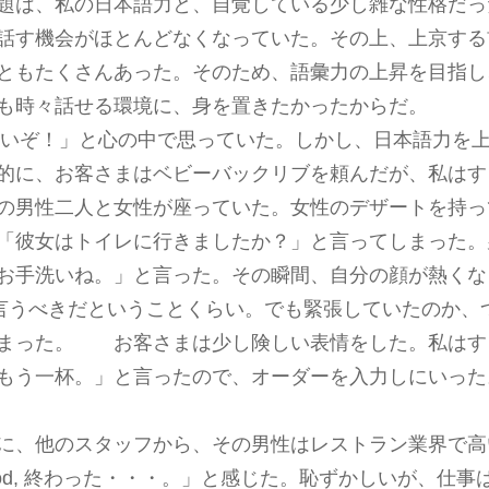
題は、私の日本語力と、自覚している少し雑な性格だっ
話す機会がほとんどなくなっていた。その上、上京する
ともたくさんあった。そのため、語彙力の上昇を目指し
も時々話せる環境に、身を置きたかったからだ。
ならないぞ！」と心の中で思っていた。しかし、日本語力を
的に、お客さまはベビーバックリブを頼んだが、私はす
の男性二人と女性が座っていた。女性のデザートを持っ
「彼女はトイレに行きましたか？」と言ってしまった。
お手洗いね。」と言った。その瞬間、自分の顔が熱くな
と言うべきだということくらい。でも緊張していたのか、
しまった。 お客さまは少し険しい表情をした。私はす
もう一杯。」と言ったので、オーダーを入力しにいった
に、他のスタッフから、その男性はレストラン業界で高
 god, 終わった・・・。」と感じた。恥ずかしいが、仕