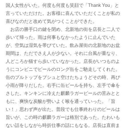
国人女性がいた。何度も何度も笑顔で「Thank You」と
言っていただけた。お客様に喜んでいただくことが私の
喜びなのだと改めて気がつくことができた。
お店の勝手口の鍵を閉め、北新地の街を店長と二人で
歩いて帰った。雨は何事もなかったように止んでいた
が、空気は湿気を帯びていた。飲み屋街の北新地のお盆
期間は、ただでさえ人が少ない。それに台風が重なり、
人どころか猫すら歩いていなかった。店長がいつものよ
うにコンビニでビールのロング缶をご馳走してくれた。
缶のプルトップをプシュと空けたちょうどその時、再び
小雨が降りだした。右手に缶ビールを持ち、左手で傘を
さした。キンキンに冷えた麒麟ラガービールの苦みとと
もに、爽快な炭酸が勢いよく喉を通っていった。「旨
い！」思わず声が出た。普段でも仕事終わりのビールは
旨いが、この時の麒麟ラガーは格別であった。たわいも
ない話をしながら時折仕事の話にもなる。店長は直前ま