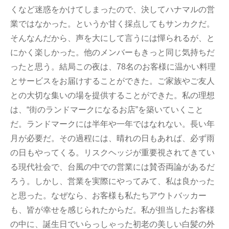
くなど迷惑をかけてしまったので、決してハナマルの営
業ではなかった。というか甘く採点してもサンカクだ。
そんなんだから、声を大にして言うには憚られるが、と
にかく楽しかった。他のメンバーもきっと同じ気持ちだ
ったと思う。結局この夜は、78名のお客様に温かい料理
とサービスをお届けすることができた。ご家族やご友人
との大切な集いの場を提供することができた。私の理想
は、“街のランドマークになるお店”を築いていくこと
だ。ランドマークには半年や一年ではなれない。長い年
月が必要だ。その過程には、晴れの日もあれば、必ず雨
の日もやってくる。リスクヘッジが重要視されてきてい
る現代社会で、台風の中での営業には賛否両論があるだ
ろう。しかし、営業を実際にやってみて、私は良かった
と思った。なぜなら、お客様も私たちアウトバッカー
も、皆が幸せを感じられたからだ。私が担当したお客様
の中に、誕生日でいらっしゃった初老の美しい白髪の外