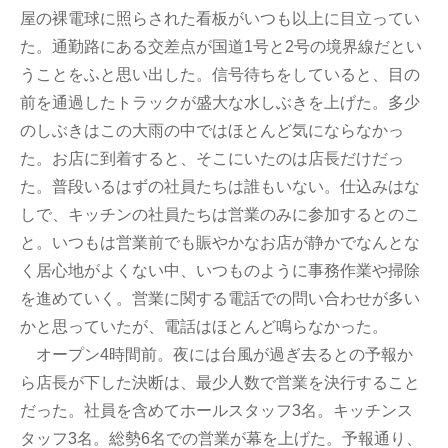
屋の裸電球に照らされた看板がいつも以上に目立ってい
た。通勤路にある交差点が国道1号と2号の境界線だとい
うことをふと思い出した。信号待ちをしていると、目の
前を通過したトラックが盛大な水しぶきを上げた。多少
のしぶきはこの大雨の中ではほとんど気にならなかっ
た。お店に到着すると、そこにいたのは店長だけだっ
た。普段いるはずの社員たちは誰もいない。仕込みはな
しで、キッチンの社員たちは営業のみに参加するとのこ
と。いつもは営業前でも賑やかなお店が静かでなんとな
く居心地がよくない中、いつものように事務作業や掃除
を進めていく。営業に関する電話での問い合わせが多い
かと思っていたが、電話はほとんど鳴らなかった。
オープン4時間前。夜には台風が過ぎ去るとの予報か
ら店長が下した決断は、最少人数で営業を決行すること
だった。社員を含めてホールスタッフ3名。キッチンス
タッフ3名。総勢6名での営業が幕を上げた。予報通り、