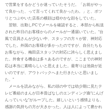
で営業をするかどうか迷っていたそうだ。「お前がやっ
て良かった、って言ってくれて良かったわ。」と、ポツ
リとつぶやいた店長の横顔は穏やかな顔をしていた。
翌朝、出勤しPCでメールを確認すると、本部から転送
された昨日のお客様からのメールが一通届いていた。“台
風で店員さんが少ない中、スタッフの方々が皆、神対応
でした。外国のお客様が多かったのですが、自分たちも
お客ながら、梅田店スタッフの対応に誇らしく思えまし
た。外食する機会は多々あるのですが、ここまでの神対
応は本当に素晴らしいと思えました。最寄りは池袋が近
いのですが、アウトバックへまた行きたいと思いまし
た。”
メールを読みながら、私の頭の中では幼少期に見たテ
レビ番組のまんが日本昔ばなしのエンディング曲“にんげ
んっていいな”がループした。嬉しいという感情よりも、
感謝の気持ちの方が大きかった。人は人によって磨かれ