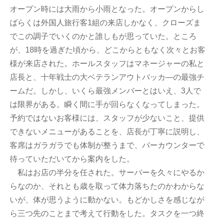
オープン時には大雨から小雨となった。オープンからし
ばらくは外国人旅行客1組の来店しかなく、クローズま
でこの調子でいくのかと誰しもが思っていた。ところ
が、18時を過ぎた頃から、どこからともなく次々とお客
様が来店された。ホールスタッフはマネージャーの私と
店長と、十年戦士の大ベテランアウトバッカ―の最強チ
ームだ。しかし、いくら最強メンバーとはいえ、3人で
は限界がある。瞬く間に手が回らなくなってしまった。
予約ではないお客様には、スタッフが少ないこと、提供
できないメニューがあることを、店長が丁寧に説明し、
客席はガラガラでも体制が整うまで、バーカウンターで
待っていただいてから案内をした。
私はお店の半分を任された。サーバーを久々にやるか
らなのか、それとも歳を取って体力落ちたのかわからな
いが、体が思うように動かない。もどかしさを感じなが
ら三つ先のことまで考えて行動をした。タスクを一つ終