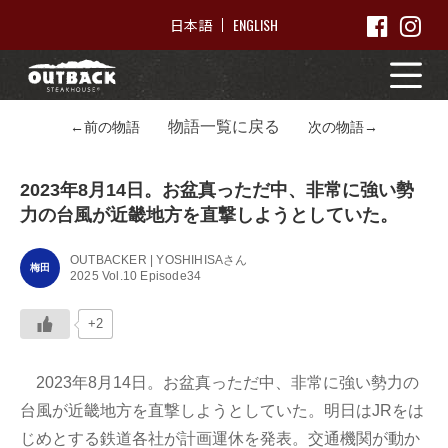
ENGLISH
日本語
物語一覧に戻る
←前の物語
次の物語→
2023年8月14日。お盆真っただ中、非常に強い勢
力の台風が近畿地方を直撃しようとしていた。
OUTBACKER | YOSHIHISAさん
梅田
2025 Vol.10 Episode34
+2
2023年8月14日。お盆真っただ中、非常に強い勢力の
台風が近畿地方を直撃しようとしていた。明日はJRをは
じめとする鉄道各社が計画運休を発表。交通機関が動か