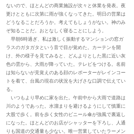
ないので、ほとんどの商業施設が次々と休業を発表。夜
更けとともに次第に雨が強くなってきた。明日の営業は
どうなることだろうか。考えてもしょうがない。神のみ
ぞ知ることだ。おとなしく寝ることにしよう。
早朝6時過ぎ、私は激しく振動するマンションの窓ガ
ラスのガタガタという音で目が覚めた。カーテンを開
け、外の様子を見てみると、どんよりとした黒に近い灰
色の雲から、大雨が降っていた。テレビをつける。名前
は知らないが見覚えのある顔のレポーターがレインコー
トを着て、台風の現在の状況を大げさな口調で伝えてい
る。
いつもより早めに家を出た。午前中から大雨で道路は
川のようであった。水溜まりを避けるようにして慎重に
大股で歩く。前を歩く女性のビニール傘が強風で裏返し
になった。ほとんどのお店がシャッターを下ろし、人通
りも国道の交通量も少ない。唯一営業していたラーメン